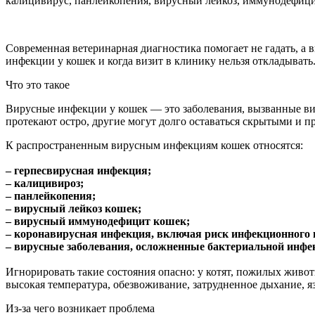
калицивирус, панлейкопения, вирусный лейкоз, иммунодефиц
Современная ветеринарная диагностика помогает не гадать, а 
инфекции у кошек и когда визит в клинику нельзя откладывать
Что это такое
Вирусные инфекции у кошек — это заболевания, вызванные в
протекают остро, другие могут долго оставаться скрытыми и п
К распространенным вирусным инфекциям кошек относятся:
– герпесвирусная инфекция;
– калицивироз;
– панлейкопения;
– вирусный лейкоз кошек;
– вирусный иммунодефицит кошек;
– коронавирусная инфекция, включая риск инфекционного 
– вирусные заболевания, осложненные бактериальной инфе
Игнорировать такие состояния опасно: у котят, пожилых живо
высокая температура, обезвоживание, затрудненное дыхание, язв
Из-за чего возникает проблема