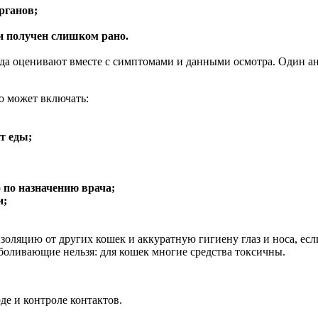
рганов;
ли получен слишком рано.
а оценивают вместе с симптомами и данными осмотра. Один анал
о может включать:
т еды;
 по назначению врача;
и;
изоляцию от других кошек и аккуратную гигиену глаз и носа, есл
боливающие нельзя: для кошек многие средства токсичны.
е и контроле контактов.