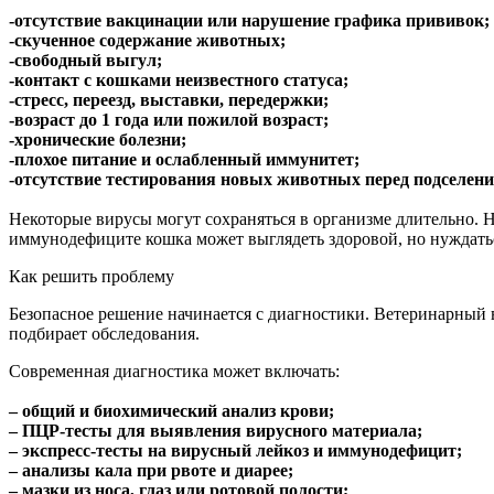
-отсутствие вакцинации или нарушение графика прививок;
-скученное содержание животных;
-свободный выгул;
-контакт с кошками неизвестного статуса;
-стресс, переезд, выставки, передержки;
-возраст до 1 года или пожилой возраст;
-хронические болезни;
-плохое питание и ослабленный иммунитет;
-отсутствие тестирования новых животных перед подселени
Некоторые вирусы могут сохраняться в организме длительно. 
иммунодефиците кошка может выглядеть здоровой, но нуждать
Как решить проблему
Безопасное решение начинается с диагностики. Ветеринарный в
подбирает обследования.
Современная диагностика может включать:
– общий и биохимический анализ крови;
– ПЦР-тесты для выявления вирусного материала;
– экспресс-тесты на вирусный лейкоз и иммунодефицит;
– анализы кала при рвоте и диарее;
– мазки из носа, глаз или ротовой полости;