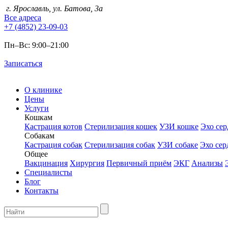
г. Ярославль, ул. Батова, 3а
Все адреса
+7 (4852) 23-09-03
Пн–Вс: 9:00
–
21:00
Записаться
О клинике
Цены
Услуги
Кошкам
Кастрация котов
Стерилизация кошек
УЗИ кошке
Эхо сер
Собакам
Кастрация собак
Стерилизация собак
УЗИ собаке
Эхо сер
Общее
Вакцинация
Хирургия
Первичный приём
ЭКГ
Анализы
Специалисты
Блог
Контакты