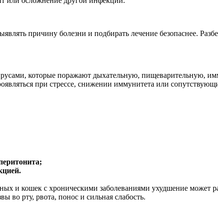
ит или осложнение другой инфекции.
выявлять причину болезни и подбирать лечение безопаснее. Разб
.
ирусами, которые поражают дыхательную, пищеварительную, и
роявляться при стрессе, снижении иммунитета или сопутствующи
перитонита;
кцией.
тных и кошек с хроническими заболеваниями ухудшение может ра
ы во рту, рвота, понос и сильная слабость.