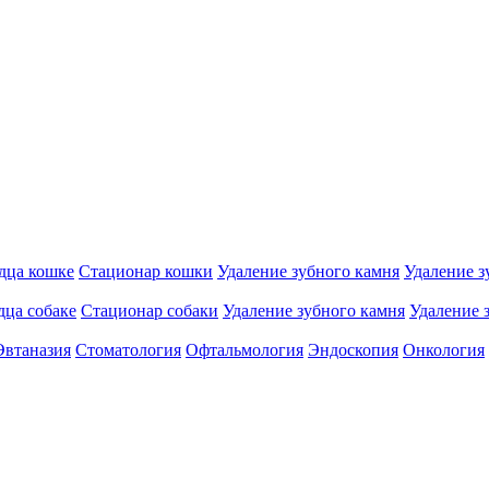
дца кошке
Стационар кошки
Удаление зубного камня
Удаление з
дца собаке
Стационар собаки
Удаление зубного камня
Удаление 
Эвтаназия
Стоматология
Офтальмология
Эндоскопия
Онкология