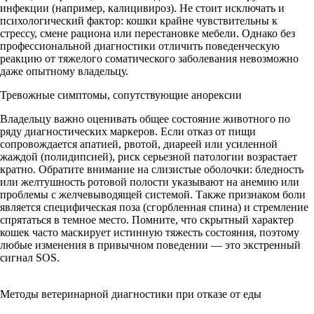
инфекции (например, калицивироз). Не стоит исключать и
психологический фактор: кошки крайне чувствительны к
стрессу, смене рациона или перестановке мебели. Однако без
профессиональной диагностики отличить поведенческую
реакцию от тяжелого соматического заболевания невозможно
даже опытному владельцу.
Тревожные симптомы, сопутствующие анорексии
Владельцу важно оценивать общее состояние животного по
ряду диагностических маркеров. Если отказ от пищи
сопровождается апатией, рвотой, диареей или усиленной
жаждой (полидипсией), риск серьезной патологии возрастает
кратно. Обратите внимание на слизистые оболочки: бледность
или желтушность ротовой полости указывают на анемию или
проблемы с желчевыводящей системой. Также признаком боли
является специфическая поза (сгорбленная спина) и стремление
спрятаться в темное место. Помните, что скрытный характер
кошек часто маскирует истинную тяжесть состояния, поэтому
любые изменения в привычном поведении — это экстренный
сигнал SOS.
Методы ветеринарной диагностики при отказе от еды