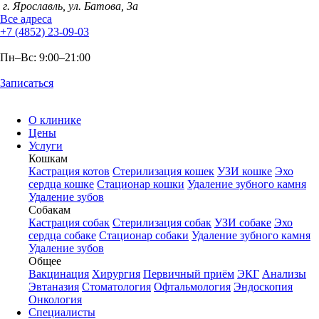
г. Ярославль, ул. Батова, 3а
Все адреса
+7 (4852) 23-09-03
Пн–Вс: 9:00
–
21:00
Записаться
О клинике
Цены
Услуги
Кошкам
Кастрация котов
Стерилизация кошек
УЗИ кошке
Эхо
сердца кошке
Стационар кошки
Удаление зубного камня
Удаление зубов
Собакам
Кастрация собак
Стерилизация собак
УЗИ собаке
Эхо
сердца собаке
Стационар собаки
Удаление зубного камня
Удаление зубов
Общее
Вакцинация
Хирургия
Первичный приём
ЭКГ
Анализы
Эвтаназия
Стоматология
Офтальмология
Эндоскопия
Онкология
Специалисты