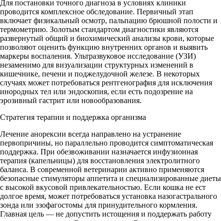
Для постановки точного диагноза в условиях клиники
проводится комплексное обследование. Первичный этап
включает физикальный осмотр, пальпацию брюшной полости и
термометрию. Золотым стандартом диагностики являются
развернутый общий и биохимический анализы крови, которые
позволяют оценить функцию внутренних органов и выявить
маркеры воспаления. Ультразвуковое исследование (УЗИ)
незаменимо для визуализации структурных изменений в
кишечнике, печени и поджелудочной железе. В некоторых
случаях может потребоваться рентгенография для исключения
инородных тел или эндоскопия, если есть подозрение на
эрозивный гастрит или новообразования.
Стратегия терапии и поддержка организма
Лечение анорексии всегда направлено на устранение
первопричины, но параллельно проводится симптоматическая
поддержка. При обезвоживании назначается инфузионная
терапия (капельницы) для восстановления электролитного
баланса. В современной ветеринарии активно применяются
безопасные стимуляторы аппетита и специализированные диеты
с высокой вкусовой привлекательностью. Если кошка не ест
долгое время, может потребоваться установка назогастрального
зонда или эзофагостомы для принудительного кормления.
Главная цель — не допустить истощения и поддержать работу