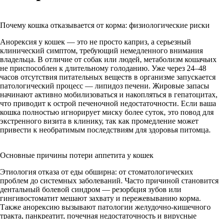
Почему кошка отказывается от корма: физиологические риски
Анорексия у кошек — это не просто каприз, а серьезный
клинический симптом, требующий немедленного внимания
владельца. В отличие от собак или людей, метаболизм кошачьих
не приспособлен к длительному голоданию. Уже через 24–48
часов отсутствия питательных веществ в организме запускается
патологический процесс — липидоз печени. Жировые запасы
начинают активно мобилизоваться и накопляться в гепатоцитах,
что приводит к острой печеночной недостаточности. Если ваша
кошка полностью игнорирует миску более суток, это повод для
экстренного визита в клинику, так как промедление может
привести к необратимым последствиям для здоровья питомца.
Основные причины потери аппетита у кошек
Этиология отказа от еды обширна: от стоматологических
проблем до системных заболеваний. Часто причиной становится
дентальный болевой синдром — резорбция зубов или
гингивостоматит мешают захвату и пережевыванию корма.
Также анорексию вызывают патологии желудочно-кишечного
тракта, панкреатит, почечная недостаточность и вирусные